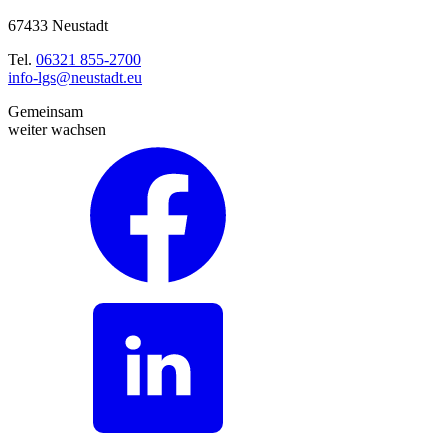
67433 Neustadt
Tel.
06321 855-2700
info-lgs@neustadt.eu
Gemeinsam
weiter wachsen