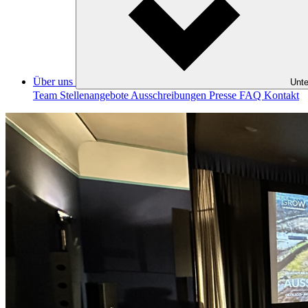
Über uns
Unte
Team
Stellenangebote
Ausschreibungen
Presse
FAQ
Kontakt